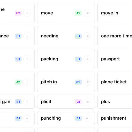
he
move
move in
+
+
C2
A2
ance
needing
one more tim
+
+
B1
B1
packing
passport
+
+
B1
B1
pitch in
plane ticket
+
+
A2
B2
organ
plicit
plus
+
+
B1
C1
punching
punishment
+
+
B1
B1