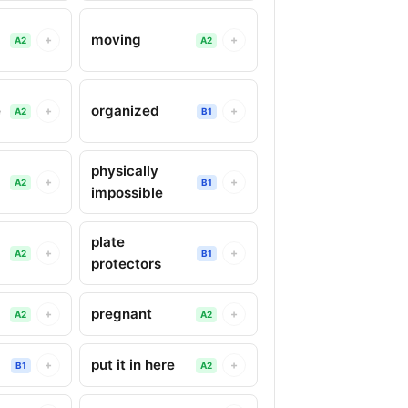
moving
+
+
A2
A2
e
organized
+
+
A2
B1
physically
+
+
A2
B1
impossible
plate
+
+
A2
B1
protectors
pregnant
+
+
A2
A2
put it in here
+
+
B1
A2