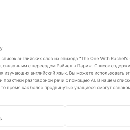
Эпизоды 16 Список английск
ty
писок английских слов из эпизода "The One With Rachel's G
, связанным с переездом Рэйчел в Париж. Список содержит
ля изучающих английский язык. Вы можете использовать эт
 и практики разговорной речи с помощью AI. В нашем списке
то время как более продвинутые учащиеся смогут ознаком
s