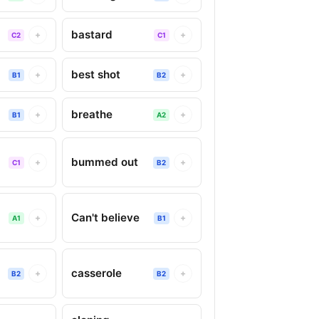
bastard
+
+
C2
C1
best shot
+
+
B1
B2
breathe
+
+
B1
A2
bummed out
+
+
C1
B2
Can't believe
+
+
A1
B1
casserole
+
+
B2
B2