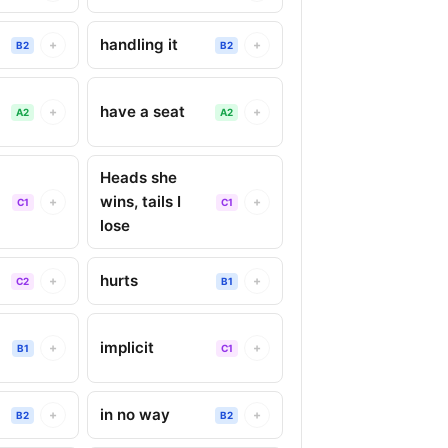
handling it
+
+
B2
B2
have a seat
+
+
A2
A2
Heads she
wins, tails I
+
+
C1
C1
lose
hurts
+
+
C2
B1
implicit
+
+
B1
C1
in no way
+
+
B2
B2