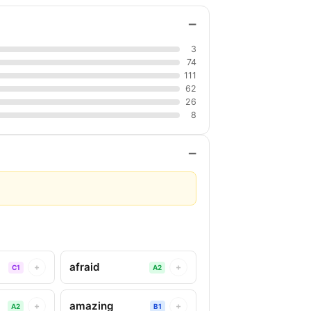
−
3
74
111
62
26
8
−
afraid
+
+
C1
A2
amazing
+
+
A2
B1