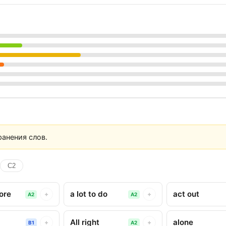
анения слов.
C2
more
a lot to do
act out
+
+
A2
A2
All right
alone
+
+
B1
A2