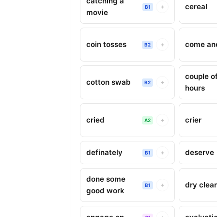
catching a
cereal
+
B1
movie
coin tosses
come an
+
B2
couple o
cotton swab
+
B2
hours
cried
crier
+
A2
definately
deserve
+
B1
done some
dry clea
+
B1
good work