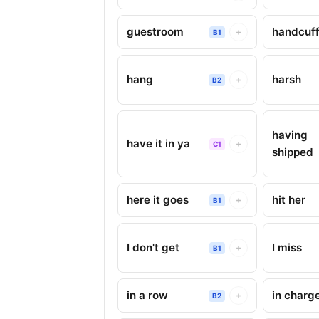
guestroom
handcuf
+
B1
hang
harsh
+
B2
having
have it in ya
+
C1
shipped
here it goes
hit her
+
B1
I don't get
I miss
+
B1
in a row
in charg
+
B2