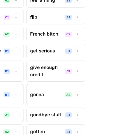
feel a thing
+
+
A2
B1
flip
+
+
C1
B1
French bitch
+
+
A2
C2
e
get serious
+
+
B1
B1
give enough
+
+
B1
C1
credit
gonna
+
+
B1
A2
goodbye stuff
+
+
A1
B1
gotten
+
+
A2
B1