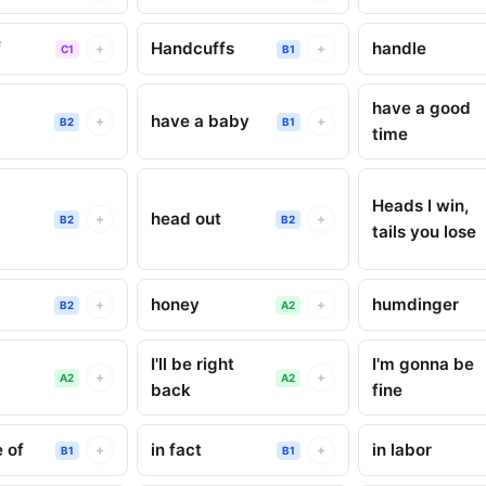
f
Handcuffs
handle
+
+
C1
B1
have a good
have a baby
+
+
B2
B1
time
Heads I win,
head out
+
+
B2
B2
tails you lose
honey
humdinger
+
+
B2
A2
I'll be right
I'm gonna be
+
+
A2
A2
back
fine
e of
in fact
in labor
+
+
B1
B1