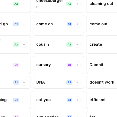
cheeseburger
cleaning out
+
+
A2
A2
s
d go
come on
come out
+
+
B1
B1
f
cousin
create
+
+
A2
A2
cursory
Damnit
+
+
C1
C1
DNA
doesn't work
+
+
B1
B2
ning
eat you
efficient
+
+
B1
B1