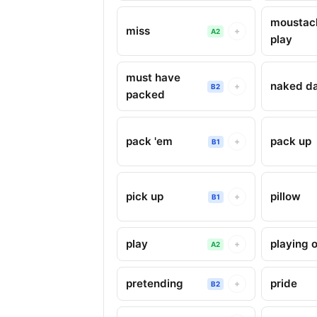
moustac
miss
+
A2
play
must have
naked d
+
B2
packed
pack 'em
pack up
+
B1
pick up
pillow
+
B1
play
playing 
+
A2
pretending
pride
+
B2