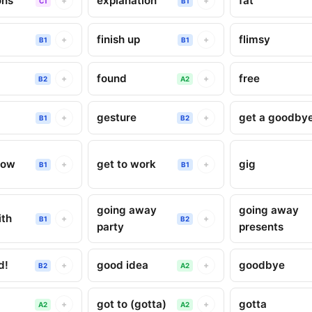
ons
explanation
fat
+
+
C1
B1
finish up
flimsy
+
+
B1
B1
found
free
+
+
B2
A2
gesture
get a goodby
+
+
B1
B2
now
get to work
gig
+
+
B1
B1
going away
going away
ith
+
+
B1
B2
party
presents
d!
good idea
goodbye
+
+
B2
A2
got to (gotta)
gotta
+
+
A2
A2