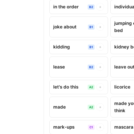
in the order
individua
+
B2
jumping 
joke about
+
B1
bed
kidding
kidney 
+
B1
lease
leave ou
+
B2
let's do this
licorice
+
A2
made yo
made
+
A2
think
mark-ups
mascara
+
C1