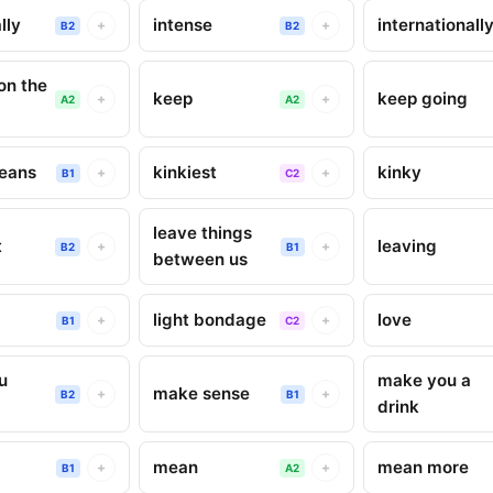
lly
intense
internationall
+
+
B2
B2
on the
keep
keep going
+
+
A2
A2
beans
kinkiest
kinky
+
+
B1
C2
leave things
t
leaving
+
+
B2
B1
between us
light bondage
love
+
+
B1
C2
u
make you a
make sense
+
+
B2
B1
drink
mean
mean more
+
+
B1
A2