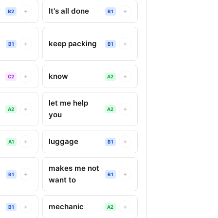
y
It's all done
+
+
B2
B1
keep packing
+
+
B1
B1
know
+
+
C2
A2
let me help
+
+
A2
A2
you
luggage
+
+
A1
B1
makes me not
+
+
B1
B1
want to
mechanic
+
+
B1
A2