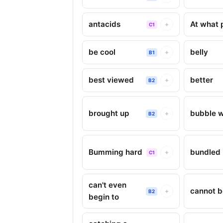
antacids
At what 
+
C1
be cool
belly
+
B1
best viewed
better
+
B2
brought up
bubble 
+
B2
Bumming hard
bundled
+
C1
can't even
cannot b
+
B2
begin to