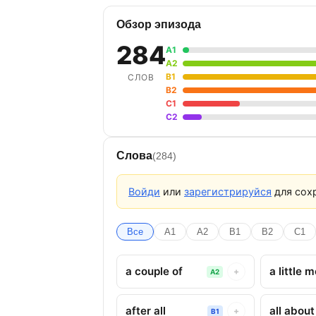
Обзор эпизода
284
A1
A2
B1
СЛОВ
B2
C1
C2
Слова
(284)
Войди
или
зарегистрируйся
для сохр
Все
A1
A2
B1
B2
C1
a couple of
a little 
+
A2
after all
all about
+
B1