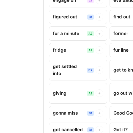
engage on
evaluati
+
C1
figured out
find out
+
B1
for a minute
former
+
A2
fridge
fur line
+
A2
get settled
get to k
+
B2
into
giving
go out w
+
A2
gonna miss
Good Go
+
B1
got cancelled
Got it?
+
B1