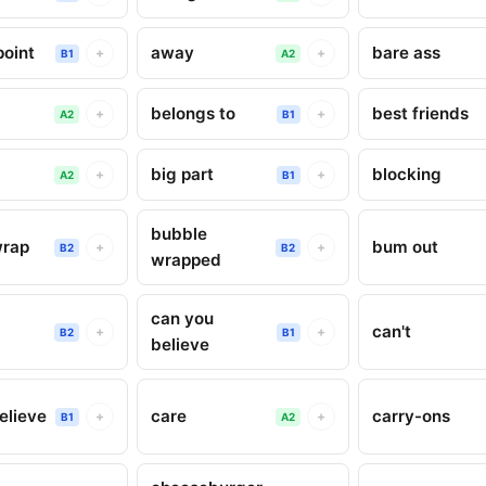
point
away
bare ass
+
+
B1
A2
belongs to
best friends
+
+
A2
B1
big part
blocking
+
+
A2
B1
bubble
wrap
bum out
+
+
B2
B2
wrapped
can you
can't
+
+
B2
B1
believe
elieve
care
carry-ons
+
+
B1
A2