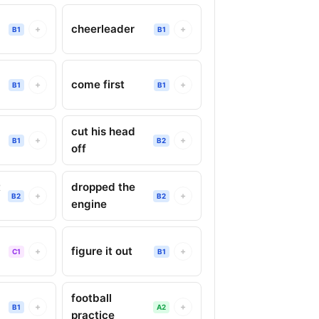
cheerleader
+
+
B1
B1
come first
+
+
B1
B1
cut his head
+
+
B1
B2
off
t
dropped the
+
+
B2
B2
engine
figure it out
+
+
C1
B1
football
+
+
B1
A2
practice