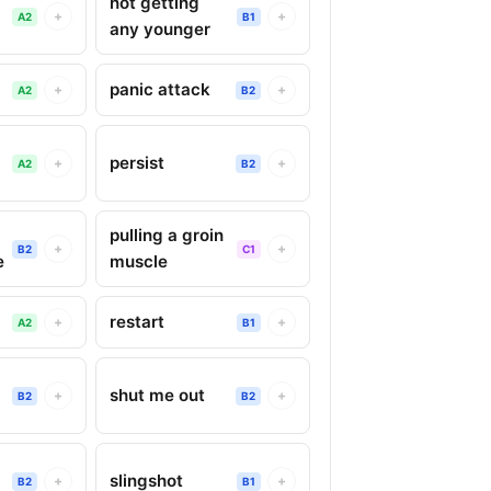
not getting
+
+
A2
B1
any younger
panic attack
+
+
A2
B2
persist
+
+
A2
B2
pulling a groin
+
+
B2
C1
e
muscle
restart
+
+
A2
B1
shut me out
+
+
B2
B2
slingshot
+
+
B2
B1