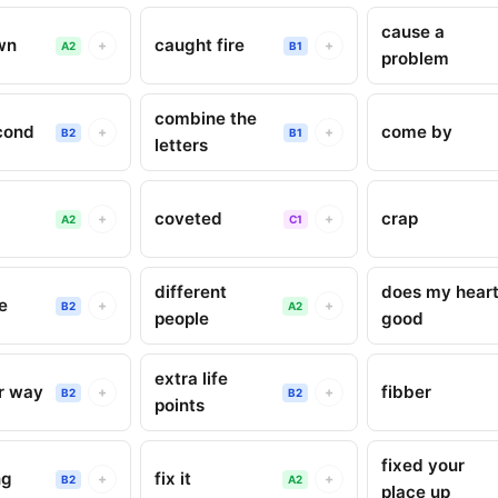
cause a
wn
caught fire
+
+
A2
B1
problem
combine the
cond
come by
+
+
B2
B1
letters
coveted
crap
+
+
A2
C1
different
does my hear
e
+
+
B2
A2
people
good
extra life
r way
fibber
+
+
B2
B2
points
fixed your
ng
fix it
+
+
B2
A2
place up