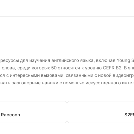
он 2 Эпизоды 8 Список анг
ресурсы для изучения английского языка, включая Young S
лова, среди которых 50 относятся к уровню CEFR B2. В эпизо
тся с интересными вызовами, связанными с новой видеоигр
ковать разговорные навыки с помощью искусственного инте
d Raccoon
S2E9