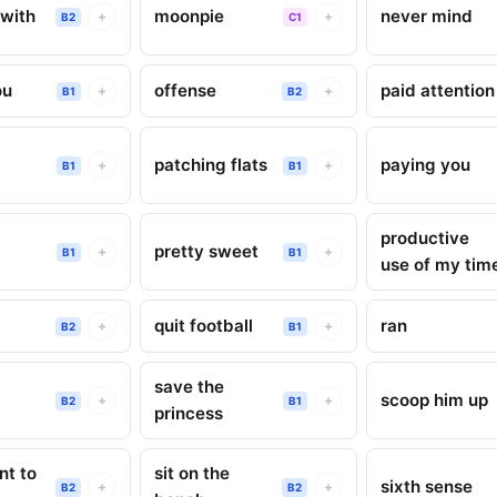
with
moonpie
never mind
+
+
B2
C1
ou
offense
paid attention
+
+
B1
B2
patching flats
paying you
+
+
B1
B1
productive
pretty sweet
+
+
B1
B1
use of my tim
quit football
ran
+
+
B2
B1
save the
scoop him up
+
+
B2
B1
princess
nt to
sit on the
sixth sense
+
+
B2
B2