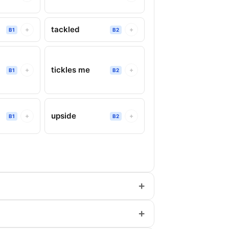
tackled
+
+
B1
B2
tickles me
+
+
B1
B2
upside
+
+
B1
B2
+
+