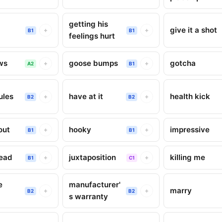
getting his
give it a shot
+
+
B1
B1
feelings hurt
ws
goose bumps
gotcha
+
+
A2
B1
ules
have at it
health kick
+
+
B2
B2
out
hooky
impressive
+
+
B1
B1
head
juxtaposition
killing me
+
+
B1
C1
e
manufacturer'
marry
+
+
B2
B2
s warranty