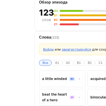
Обзор эпизода
123
A2
B1
B2
СЛОВ
C1
Слова
(123)
Войди
или
зарегистрируйся
для сохр
Все
A1
A2
B1
B2
C1
a little winded
acquired
+
B2
beat the heart
binocula
+
C1
of a hero