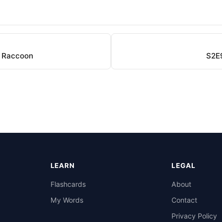
d Raccoon
S2E9
LEARN
LEGAL
Flashcards
About
My Words
Contact
Privacy Policy