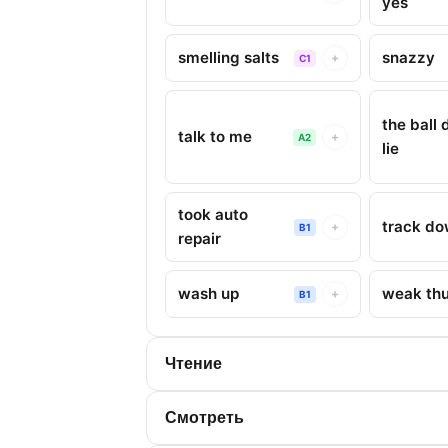
yes
smelling salts
snazzy
+
C1
the ball 
talk to me
+
A2
lie
took auto
track d
+
B1
repair
wash up
weak th
+
B1
Чтение
Смотреть