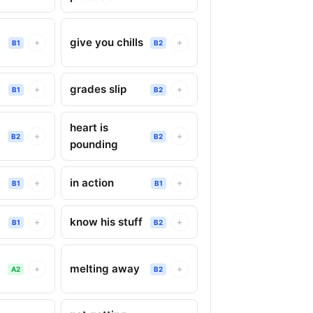
give you chills
+
+
B1
B2
grades slip
+
+
B1
B2
heart is
+
+
B2
B2
pounding
in action
+
+
B1
B1
know his stuff
+
+
B1
B2
melting away
+
+
A2
B2