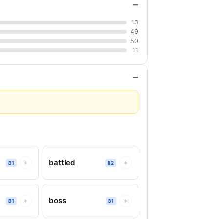
−
13
49
50
11
−
battled
+
+
B1
B2
boss
+
+
B1
B1