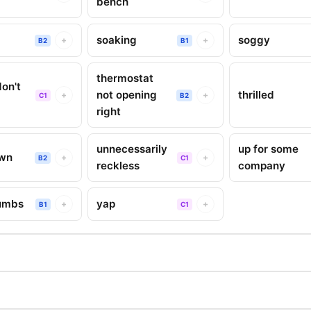
bench
soaking
soggy
+
+
B2
B1
thermostat
don't
not opening
thrilled
+
+
C1
B2
right
unnecessarily
up for some
own
+
+
B2
C1
reckless
company
umbs
yap
+
+
B1
C1