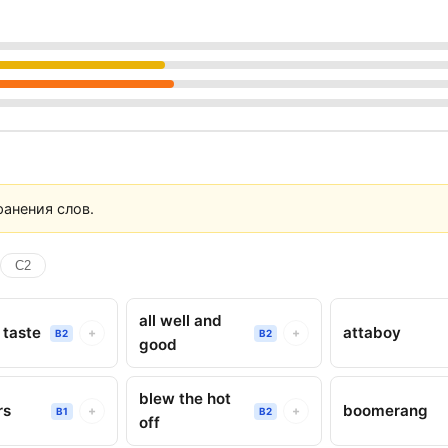
анения слов.
C2
all well and
 taste
attaboy
+
+
B2
B2
good
blew the hot
rs
boomerang
+
+
B1
B2
off