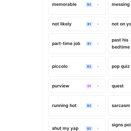
memorable
messing 
+
B2
not likely
not on y
+
B1
past his
part-time job
+
B1
bedtime
piccolo
pop quiz
+
B2
purview
quest
+
C1
running hot
sarcasm
+
B2
signs poi
shut my yap
+
B2