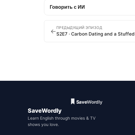
Говорить с ИИ
ПРЕДЫДУЩИЙ ЭПИЗОД
←
S2E7 · Carbon Dating and a Stuffe
SaveWordly
Learn English through movies & TV
shows you love.