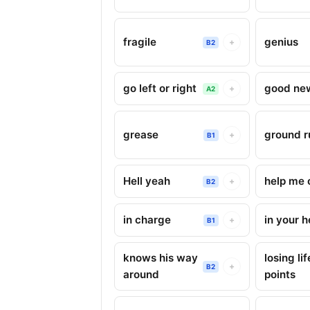
fragile
genius
+
B2
go left or right
good ne
+
A2
grease
ground r
+
B1
Hell yeah
help me 
+
B2
in charge
in your 
+
B1
knows his way
losing lif
+
B2
around
points