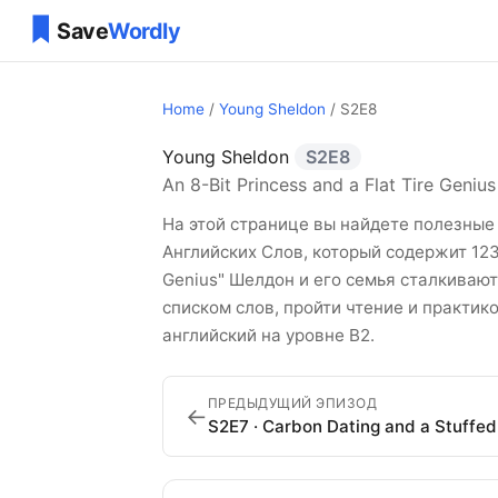
Home
/
Young Sheldon
/ S2E8
Young Sheldon
S2E8
Young Sheldon Сез
An 8-Bit Princess and a Flat Tire Genius
На этой странице вы найдете полезные 
Английских Слов, который содержит 123 с
Genius" Шелдон и его семья сталкиваю
списком слов, пройти чтение и практи
английский на уровне B2.
ПРЕДЫДУЩИЙ ЭПИЗОД
←
S2E7 · Carbon Dating and a Stuffe