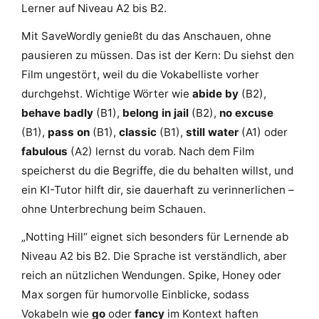
Lerner auf Niveau A2 bis B2.
Mit SaveWordly genießt du das Anschauen, ohne
pausieren zu müssen. Das ist der Kern: Du siehst den
Film ungestört, weil du die Vokabelliste vorher
durchgehst. Wichtige Wörter wie
abide by
(B2),
behave badly
(B1),
belong in jail
(B2),
no excuse
(B1),
pass on
(B1),
classic
(B1),
still water
(A1) oder
fabulous
(A2) lernst du vorab. Nach dem Film
speicherst du die Begriffe, die du behalten willst, und
ein KI-Tutor hilft dir, sie dauerhaft zu verinnerlichen –
ohne Unterbrechung beim Schauen.
„Notting Hill“ eignet sich besonders für Lernende ab
Niveau A2 bis B2. Die Sprache ist verständlich, aber
reich an nützlichen Wendungen. Spike, Honey oder
Max sorgen für humorvolle Einblicke, sodass
Vokabeln wie
go
oder
fancy
im Kontext haften