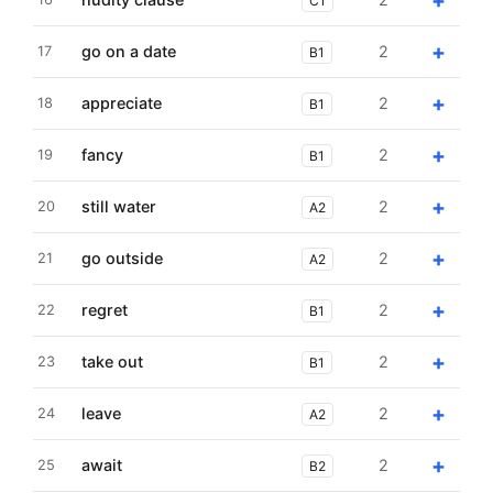
+
C1
+
go on a date
2
17
B1
+
appreciate
2
18
B1
+
fancy
2
19
B1
+
still water
2
20
A2
+
go outside
2
21
A2
+
regret
2
22
B1
+
take out
2
23
B1
+
leave
2
24
A2
+
await
2
25
B2