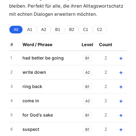
bleiben. Perfekt für alle, die ihren Alltagswortschatz
mit echten Dialogen erweitern möchten.
All
A1
A2
B1
B2
C1
C2
#
Word / Phrase
Level
Count
+
had better be going
2
1
B1
+
write down
2
2
A2
+
ring back
2
3
B1
+
come in
2
4
A2
+
for God's sake
2
5
B1
+
suspect
2
6
B1