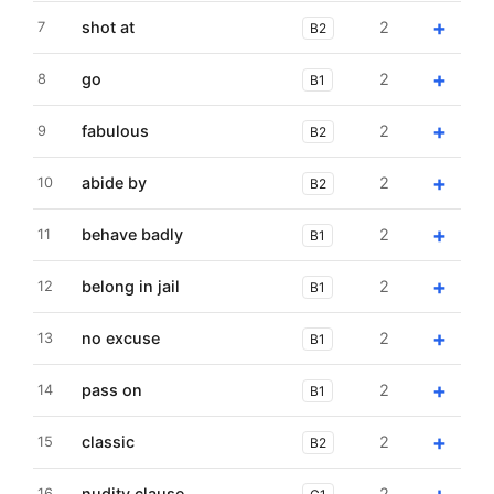
+
shot at
2
7
B2
+
go
2
8
B1
+
fabulous
2
9
B2
+
abide by
2
10
B2
+
behave badly
2
11
B1
+
belong in jail
2
12
B1
+
no excuse
2
13
B1
+
pass on
2
14
B1
+
classic
2
15
B2
nudity clause
2
16