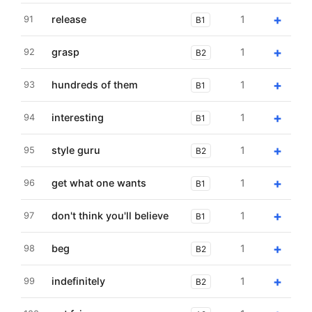
+
release
1
91
B1
+
grasp
1
92
B2
+
hundreds of them
1
93
B1
+
interesting
1
94
B1
+
style guru
1
95
B2
+
get what one wants
1
96
B1
+
don't think you'll believe
1
97
B1
+
beg
1
98
B2
+
indefinitely
1
99
B2