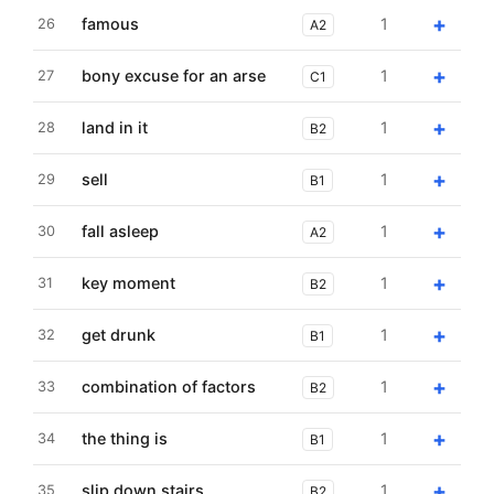
+
famous
1
26
A2
+
bony excuse for an arse
1
27
C1
+
land in it
1
28
B2
+
sell
1
29
B1
+
fall asleep
1
30
A2
+
key moment
1
31
B2
+
get drunk
1
32
B1
+
combination of factors
1
33
B2
+
the thing is
1
34
B1
+
slip down stairs
1
35
B2