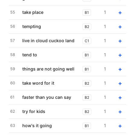
+
take place
1
55
B1
+
tempting
1
56
B2
+
live in cloud cuckoo land
1
57
C1
+
tend to
1
58
B1
+
things are not going well
1
59
B1
+
take word for it
1
60
B2
+
faster than you can say
1
61
B2
+
try for kids
1
62
B2
+
how's it going
1
63
B1