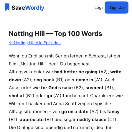
Login
Sign Up
Notting Hill — Top 100 Words
← Notting Hill Alle Episoden
Wenn du Englisch mit Serien lernen möchtest, ist der
Film „Notting Hill“ ideal. Du begegnest
Alltagsvokabular wie
had better be going
(A2),
write
down
(A2),
ring back
(B1) oder
come in
(A1). Auch
Ausdrücke wie
for God's sake
(B2),
suspect
(B1),
shot at
(B2) oder
go
(A1) tauchen auf. Charaktere wie
William Thacker und Anna Scott zeigen typische
Alltagssituationen – von
go on a date
(A2) bis
fancy
(B1),
appreciate
(B1) und sogar
nudity clause
(C1).
Die Dialoge sind lebendig und natürlich, ideal für