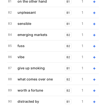
+
on the other hand
1
81
B1
+
unpleasant
1
82
B1
+
sensible
1
83
B1
+
emerging markets
1
84
B2
+
fuss
1
85
B2
+
vibe
1
86
B2
+
give up smoking
1
87
B1
+
what comes over one
1
88
B2
+
worth a fortune
1
89
B2
+
distracted by
1
90
B1