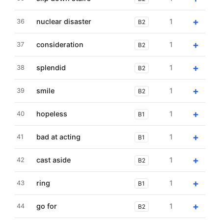
+
nuclear disaster
1
36
B2
+
consideration
1
37
B2
+
splendid
1
38
B2
+
smile
1
39
B2
+
hopeless
1
40
B1
+
bad at acting
1
41
B1
+
cast aside
1
42
B2
+
ring
1
43
B1
+
go for
1
44
B2