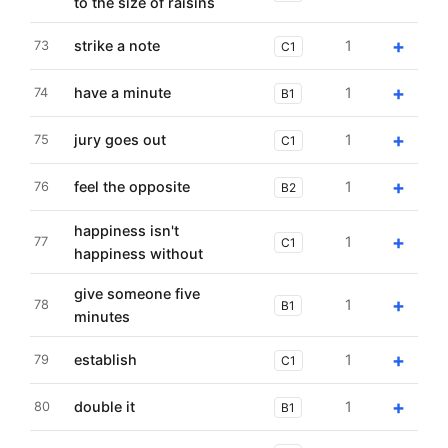
to the size of raisins
+
strike a note
1
73
C1
+
have a minute
1
74
B1
+
jury goes out
1
75
C1
+
feel the opposite
1
76
B2
happiness isn't
+
1
77
C1
happiness without
give someone five
+
1
78
B1
minutes
+
establish
1
79
C1
+
double it
1
80
B1