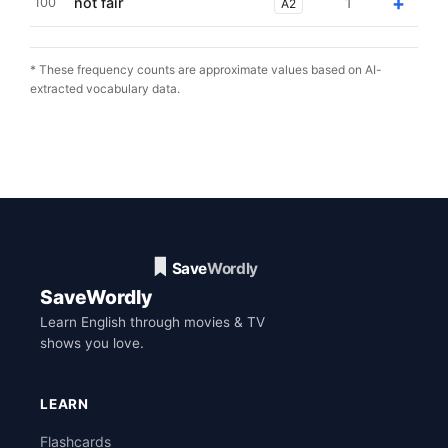
+
not fair
1
100
A2
* These frequency counts are approximate values based on AI-
extracted vocabulary data.
SaveWordly
Learn English through movies & TV
shows you love.
LEARN
Flashcards