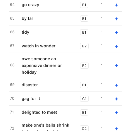
+
go crazy
1
64
B1
+
by far
1
65
B1
+
tidy
1
66
B1
+
watch in wonder
1
67
B2
owe someone an
+
68
expensive dinner or
1
B2
holiday
+
disaster
1
69
B1
+
gag for it
1
70
C1
+
delighted to meet
1
71
B1
make one's balls shrink
+
1
72
C2