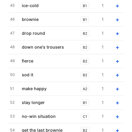
+
ice-cold
1
45
B1
+
brownie
1
46
B1
+
drop round
1
47
B2
+
down one's trousers
1
48
B2
+
fierce
1
49
B2
+
sod it
1
50
B2
+
make happy
1
51
A2
+
stay longer
1
52
B1
+
no-win situation
1
53
C1
+
get the last brownie
1
54
B2