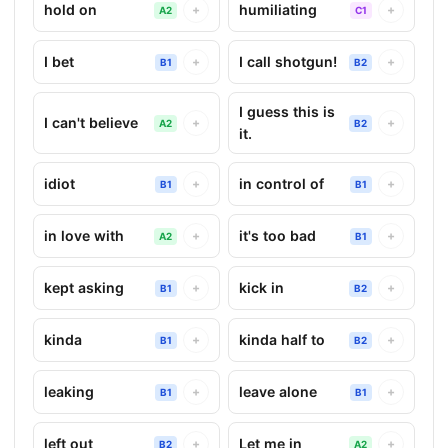
hold on
humiliating
+
+
A2
C1
I bet
I call shotgun!
+
+
B1
B2
I guess this is
I can't believe
+
+
A2
B2
it.
idiot
in control of
+
+
B1
B1
in love with
it's too bad
+
+
A2
B1
kept asking
kick in
+
+
B1
B2
kinda
kinda half to
+
+
B1
B2
leaking
leave alone
+
+
B1
B1
left out
Let me in
+
+
B2
A2