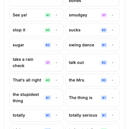
bones
See ya!
smudgey
+
+
A1
C1
stop it
sucks
+
+
A2
B2
sugar
swing dance
+
+
B2
B1
take a rain
talk out
+
+
C1
B2
check
That's all right
the Mrs.
+
+
A2
B2
the stupidest
The thing is
+
+
B1
B1
thing
totally
totally serious
+
+
B1
B1