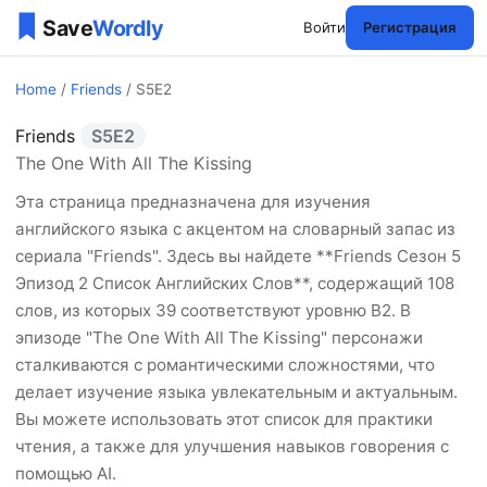
Войти
Регистрация
Home
/
Friends
/ S5E2
Friends
S5E2
Friends Сезон 5 Эпизоды 
The One With All The Kissing
Эта страница предназначена для изучения
английского языка с акцентом на словарный запас из
сериала "Friends". Здесь вы найдете **Friends Сезон 5
Эпизод 2 Список Английских Слов**, содержащий 108
слов, из которых 39 соответствуют уровню B2. В
эпизоде "The One With All The Kissing" персонажи
сталкиваются с романтическими сложностями, что
делает изучение языка увлекательным и актуальным.
Вы можете использовать этот список для практики
чтения, а также для улучшения навыков говорения с
помощью AI.