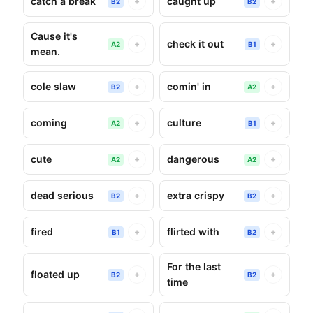
catch a break
caught up
+
+
B2
B2
Cause it's
check it out
+
+
A2
B1
mean.
cole slaw
comin' in
+
+
B2
A2
coming
culture
+
+
A2
B1
cute
dangerous
+
+
A2
A2
dead serious
extra crispy
+
+
B2
B2
fired
flirted with
+
+
B1
B2
For the last
floated up
+
+
B2
B2
time