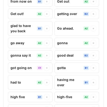
from now on
Get out
+
+
B1
A2
Get out!
getting over
+
+
A2
B2
glad to have
Go ahead.
+
+
B1
A2
you back
go away
gonna
+
+
A2
A2
gonna say it
good deal
+
+
A2
B2
got going on
gotta
+
+
C1
B1
having me
had to
+
+
A2
B1
over
high five
high-five
+
+
B1
A2