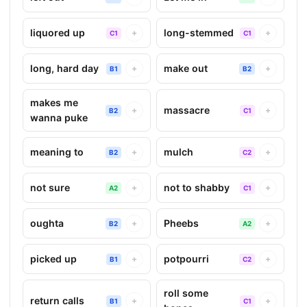
liquored up
long-stemmed
+
+
C1
C1
long, hard day
make out
+
+
B1
B2
makes me
massacre
+
+
B2
C1
wanna puke
meaning to
mulch
+
+
B2
C2
not sure
not to shabby
+
+
A2
C1
oughta
Pheebs
+
+
B2
A2
picked up
potpourri
+
+
B1
C2
roll some
return calls
+
+
B1
C1