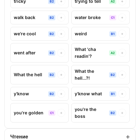
tricky
trying to tell
+
+
B2
A2
walk back
water broke
+
+
B2
C1
we're cool
weird
+
+
B2
B1
What 'cha
went after
+
+
B2
A2
readin'?
What the
What the hell
+
+
B2
B2
hell...?!
y'know
y'know what
+
+
B2
B1
you're the
you're golden
+
+
C1
B2
boss
+
Чтение