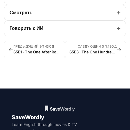
+
Смотреть
+
Говорить с ИИ
ПРЕДЫДУЩИЙ ЭПИЗОД
СЛЕДУЮЩИЙ ЭПИЗОД
←
→
S5E1 · The One After Ross Says Rachel
S5E3 · The One Hundredth
SaveWordly
Learn English through movies & TV