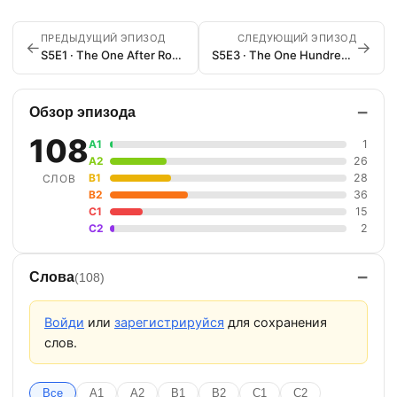
ПРЕДЫДУЩИЙ ЭПИЗОД
СЛЕДУЮЩИЙ ЭПИЗОД
←
→
S5E1 · The One After Ross Says Rachel
S5E3 · The One Hundredth
−
Обзор эпизода
108
A1
1
A2
26
B1
28
СЛОВ
B2
36
C1
15
C2
2
−
Слова
(108)
Войди
или
зарегистрируйся
для сохранения
слов.
Все
A1
A2
B1
B2
C1
C2