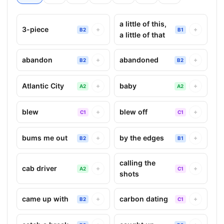
a little of this,
3-piece
+
+
B2
B1
a little of that
abandon
abandoned
+
+
B2
B2
Atlantic City
baby
+
+
A2
A2
blew
blew off
+
+
C1
C1
bums me out
by the edges
+
+
B2
B1
calling the
cab driver
+
+
A2
C1
shots
came up with
carbon dating
+
+
B2
C1