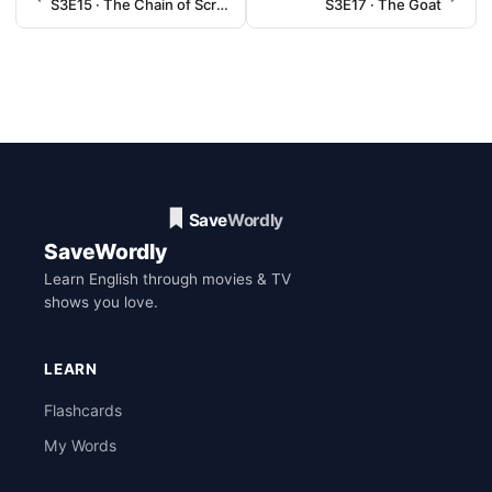
S3E15 · The Chain of Screaming
S3E17 · The Goat
SaveWordly
Learn English through movies & TV
shows you love.
LEARN
Flashcards
My Words