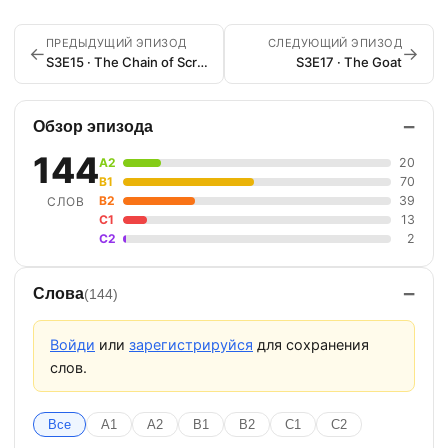
ПРЕДЫДУЩИЙ ЭПИЗОД
СЛЕДУЮЩИЙ ЭПИЗОД
←
→
S3E15 · The Chain of Screaming
S3E17 · The Goat
−
Обзор эпизода
144
A2
20
B1
70
B2
39
СЛОВ
C1
13
C2
2
−
Слова
(144)
Войди
или
зарегистрируйся
для сохранения
слов.
Все
A1
A2
B1
B2
C1
C2