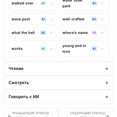
water slide
walked over
+
+
A2
B1
park
wave pool
well-crafted
+
+
B1
B2
what the hell
whore's name
+
+
B2
C1
young and in
works
+
+
A2
B1
love
+
Чтение
+
Смотреть
+
Говорить с ИИ
ПРЕДЫДУЩИЙ ЭПИЗОД
СЛЕДУЮЩИЙ ЭПИЗОД
←
→