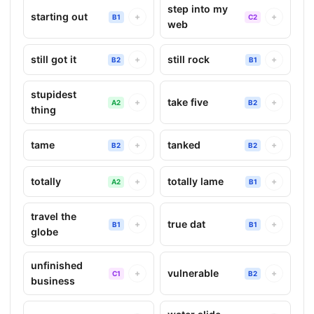
step into my
starting out
+
+
B1
C2
web
still got it
still rock
+
+
B2
B1
stupidest
take five
+
+
A2
B2
thing
tame
tanked
+
+
B2
B2
totally
totally lame
+
+
A2
B1
travel the
true dat
+
+
B1
B1
globe
unfinished
vulnerable
+
+
C1
B2
business