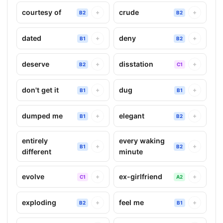
courtesy of
crude
+
+
B2
B2
dated
deny
+
+
B1
B2
deserve
disstation
+
+
B2
C1
don't get it
dug
+
+
B1
B1
dumped me
elegant
+
+
B1
B2
entirely
every waking
+
+
B1
B2
different
minute
evolve
ex-girlfriend
+
+
C1
A2
exploding
feel me
+
+
B2
B1