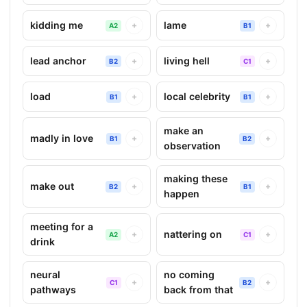
kidding me
lame
+
+
A2
B1
lead anchor
living hell
+
+
B2
C1
load
local celebrity
+
+
B1
B1
make an
madly in love
+
+
B1
B2
observation
making these
make out
+
+
B2
B1
happen
meeting for a
nattering on
+
+
A2
C1
drink
neural
no coming
+
+
C1
B2
pathways
back from that