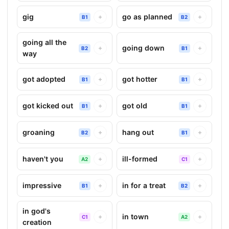
gig
go as planned
+
+
B1
B2
going all the
going down
+
+
B2
B1
way
got adopted
got hotter
+
+
B1
B1
got kicked out
got old
+
+
B1
B1
groaning
hang out
+
+
B2
B1
haven't you
ill-formed
+
+
A2
C1
impressive
in for a treat
+
+
B1
B2
in god's
in town
+
+
C1
A2
creation