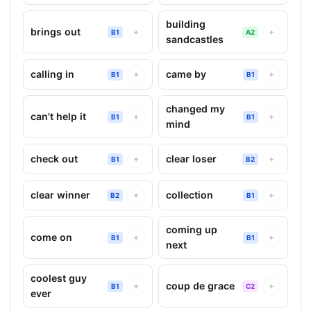
building
brings out
+
+
B1
A2
sandcastles
calling in
came by
+
+
B1
B1
changed my
can't help it
+
+
B1
B1
mind
check out
clear loser
+
+
B1
B2
clear winner
collection
+
+
B2
B1
coming up
come on
+
+
B1
B1
next
coolest guy
coup de grace
+
+
B1
C2
ever