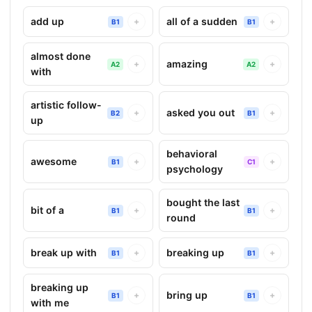
add up
all of a sudden
+
+
B1
B1
almost done
amazing
+
+
A2
A2
with
artistic follow-
asked you out
+
+
B2
B1
up
behavioral
awesome
+
+
B1
C1
psychology
bought the last
bit of a
+
+
B1
B1
round
break up with
breaking up
+
+
B1
B1
breaking up
bring up
+
+
B1
B1
with me