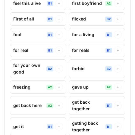
feel this alive
first boyfriend
+
+
B1
A2
First of all
flicked
+
+
B1
B2
fool
for a living
+
+
B1
B1
for real
for reals
+
+
B1
B1
for your own
forbid
+
+
B2
B2
good
freezing
gave up
+
+
A2
A2
get back
get back here
+
+
A2
B1
together
getting back
get it
+
+
B1
B1
together