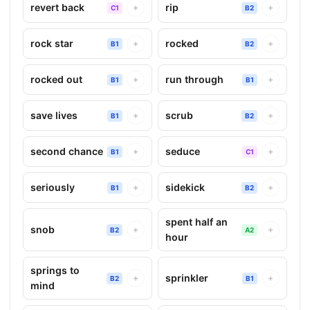
revert back
rip
+
+
C1
B2
rock star
rocked
+
+
B1
B2
rocked out
run through
+
+
B1
B1
save lives
scrub
+
+
B1
B2
second chance
seduce
+
+
B1
C1
seriously
sidekick
+
+
B1
B2
spent half an
snob
+
+
B2
A2
hour
springs to
sprinkler
+
+
B2
B1
mind