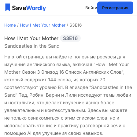
Войти
Регистрация
Home
/
How I Met Your Mother
/ S3E16
How I Met Your Mother
S3E16
How I Met Your Mother Сез
Sandcastles in the Sand
На этой странице вы найдете полезные ресурсы для
изучения английского языка, включая "How I Met Your
Mother Сезон 3 Эпизод 16 Список Английских Слов",
который содержит 144 слова, из которых 70
соответствуют уровню B1. В эпизоде "Sandcastles in the
Sand" Тед, Робин, Барни и Лили исследуют темы любви
и ностальгии, что делает изучение языка более
увлекательным и контекстуальным. Здесь вы можете
не только ознакомиться с этим списком слов, но и
использовать чтение и практику разговорной речи с
помощью AI для улучшения своих навыков.