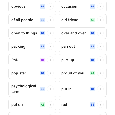
obvious
occasion
+
+
B1
B1
of all people
old friend
+
+
B2
A2
open to things
over and over
+
+
B1
B1
packing
pan out
+
+
B2
B2
PhD
pile-up
+
+
C1
B1
pop star
proud of you
+
+
B1
A2
psychological
put in
+
+
B2
B1
term
put on
rad
+
+
A2
B2