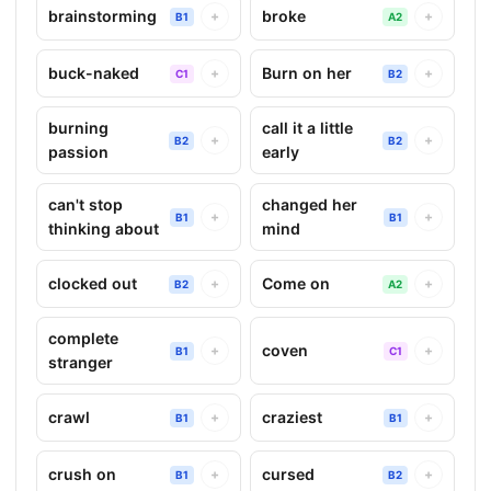
brainstorming
broke
+
+
B1
A2
buck-naked
Burn on her
+
+
C1
B2
burning
call it a little
+
+
B2
B2
passion
early
can't stop
changed her
+
+
B1
B1
thinking about
mind
clocked out
Come on
+
+
B2
A2
complete
coven
+
+
B1
C1
stranger
crawl
craziest
+
+
B1
B1
crush on
cursed
+
+
B1
B2