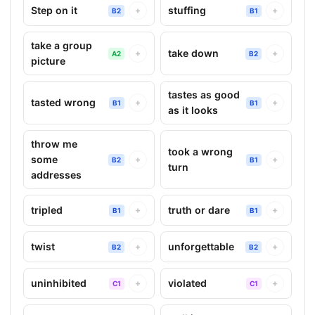
Step on it
stuffing
+
+
B2
B1
take a group
take down
+
+
A2
B2
picture
tastes as good
tasted wrong
+
+
B1
B1
as it looks
throw me
took a wrong
some
+
+
B2
B1
turn
addresses
tripled
truth or dare
+
+
B1
B1
twist
unforgettable
+
+
B2
B2
uninhibited
violated
+
+
C1
C1