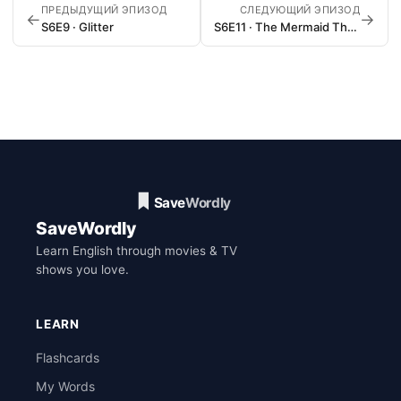
ПРЕДЫДУЩИЙ ЭПИЗОД
СЛЕДУЮЩИЙ ЭПИЗОД
←
→
S6E9 · Glitter
S6E11 · The Mermaid Theory
SaveWordly
Learn English through movies & TV
shows you love.
LEARN
Flashcards
My Words