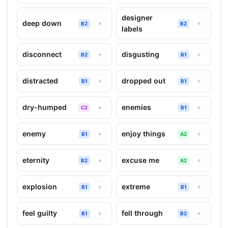
designer
deep down
+
+
B2
B2
labels
disconnect
disgusting
+
+
B2
B1
distracted
dropped out
+
+
B1
B1
dry-humped
enemies
+
+
C2
B1
enemy
enjoy things
+
+
B1
A2
eternity
excuse me
+
+
B2
A2
explosion
extreme
+
+
B1
B1
feel guilty
fell through
+
+
B1
B2