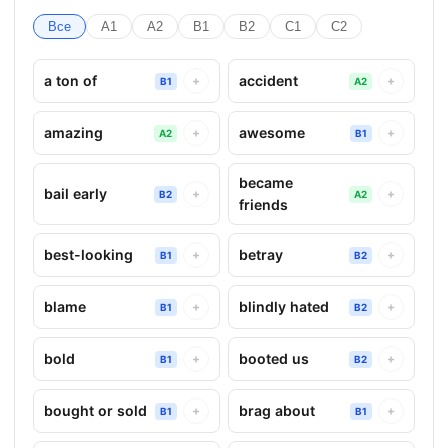
Все
A1
A2
B1
B2
C1
C2
a ton of
accident
+
+
B1
A2
amazing
awesome
+
+
A2
B1
became
bail early
+
+
B2
A2
friends
best-looking
betray
+
+
B1
B2
blame
blindly hated
+
+
B1
B2
bold
booted us
+
+
B1
B2
bought or sold
brag about
+
+
B1
B1