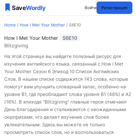
Войти
Регистрация
Home
/
How I Met Your Mother
/ S6E10
How I Met Your Mother
S6E10
How I Met Your Mother Сез
Blitzgiving
На этой странице вы найдете полезный ресурс для
изучения английского языка, связанный с How I Met
Your Mother Сезон 6 Эпизод 10 Список Английских
Слов. В нашем списке содержится 143 слова, которые
помогут вам улучшить словарный запас, особенно на
уровне B1, где преобладают слова уровня B1 (48%) и A2
(16%). В эпизоде "Blitzgiving" главные герои отмечают
День благодарения и сталкиваются с неожиданными
сюрпризами, что делает изучение слов более
увлекательным. Здесь вы можете не только
просмотреть список слов, но и воспользоваться