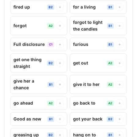
fired up
for a living
+
+
B2
B1
forgot to light
forgot
+
+
A2
B1
the candles
Full disclosure
furious
+
+
C1
B1
get one thing
get out
+
+
B2
A2
straight
give her a
give it to her
+
+
B1
A2
chance
go ahead
go back to
+
+
A2
A2
Good as new
got your back
+
+
B1
B2
greasing up
hang on to
+
+
B2
B1