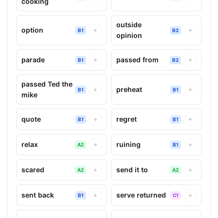
cooking
outside
option
+
+
B1
B2
opinion
parade
passed from
+
+
B1
B2
passed Ted the
preheat
+
+
B1
B1
mike
quote
regret
+
+
B1
B1
relax
ruining
+
+
A2
B1
scared
send it to
+
+
A2
A2
sent back
serve returned
+
+
B1
C1