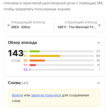
чтением и практикой разговорной речи с помощью ИИ,
чтобы закрепить полученные знания.
ПРЕДЫДУЩИЙ ЭПИЗОД
СЛЕДУЮЩИЙ ЭПИЗОД
←
→
S6E9 · Glitter
S6E11 · The Mermaid Theory
−
Обзор эпизода
143
A2
23
B1
69
B2
35
СЛОВ
C1
15
C2
1
−
Слова
(143)
Войди
или
зарегистрируйся
для сохранения
слов.