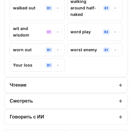
walking
walked out
around half-
+
+
B1
B1
naked
wit and
word play
+
+
C1
B2
wisdom
worn out
worst enemy
+
+
B1
B1
Your loss
+
B1
+
Чтение
+
Смотреть
+
Говорить с ИИ