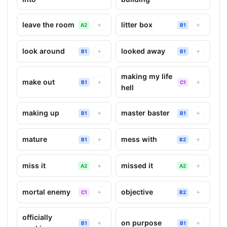
leave the room
litter box
+
+
A2
B1
look around
looked away
+
+
B1
B1
making my life
make out
+
+
B1
C1
hell
making up
master baster
+
+
B1
B1
mature
mess with
+
+
B1
B2
miss it
missed it
+
+
A2
A2
mortal enemy
objective
+
+
C1
B2
officially
on purpose
+
+
B1
B1