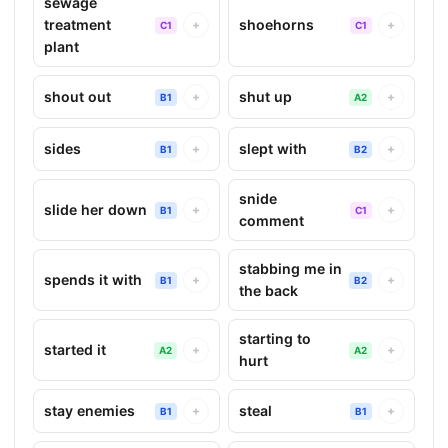
sewage
treatment
shoehorns
+
+
C1
C1
plant
shout out
shut up
+
+
B1
A2
sides
slept with
+
+
B1
B2
snide
slide her down
+
+
B1
C1
comment
stabbing me in
spends it with
+
+
B1
B2
the back
starting to
started it
+
+
A2
A2
hurt
stay enemies
steal
+
+
B1
B1