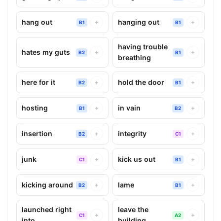
hang out
hanging out
+
+
B1
B1
having trouble
hates my guts
+
+
B2
B1
breathing
here for it
hold the door
+
+
B2
B1
hosting
in vain
+
+
B1
B2
insertion
integrity
+
+
B2
C1
junk
kick us out
+
+
C1
B1
kicking around
lame
+
+
B2
B1
launched right
leave the
+
+
C1
A2
into
building