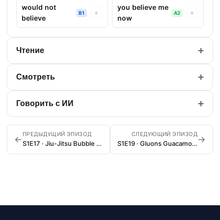
would not
you believe me
+
+
B1
A2
believe
now
+
Чтение
+
Смотреть
+
Говорить с ИИ
ПРЕДЫДУЩИЙ ЭПИЗОД
СЛЕДУЮЩИЙ ЭПИЗОД
←
→
S1E17 · Jiu-Jitsu Bubble Wrap and Yoo-Hoo
S1E19 · Gluons Guacamole and the Color Purple