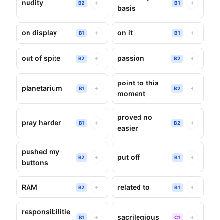
nudity
+
+
B2
B1
basis
on display
on it
+
+
B1
B1
out of spite
passion
+
+
B2
B2
point to this
planetarium
+
+
B1
B2
moment
proved no
pray harder
+
+
B1
B2
easier
pushed my
put off
+
+
B2
B1
buttons
RAM
related to
+
+
B2
B1
responsibilitie
sacrilegious
+
+
B1
C1