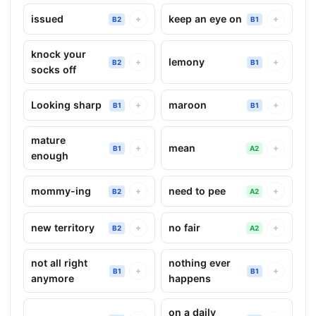
issued
keep an eye on
+
+
B2
B1
knock your
lemony
+
+
B2
B1
socks off
Looking sharp
maroon
+
+
B1
B1
mature
mean
+
+
B1
A2
enough
mommy-ing
need to pee
+
+
B2
A2
new territory
no fair
+
+
B2
A2
not all right
nothing ever
+
+
B1
B1
anymore
happens
on a daily