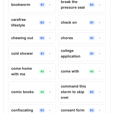
break the
bookworm
+
+
B1
B2
pressure seal
carefree
check on
+
+
B2
B1
lifestyle
chewing out
chores
+
+
B2
B1
college
cold shower
+
+
B1
B1
application
come home
come with
+
+
A2
A2
with me
command this
comic books
storm to skip
+
+
A2
B2
over
confiscating
consent form
+
+
B2
B2