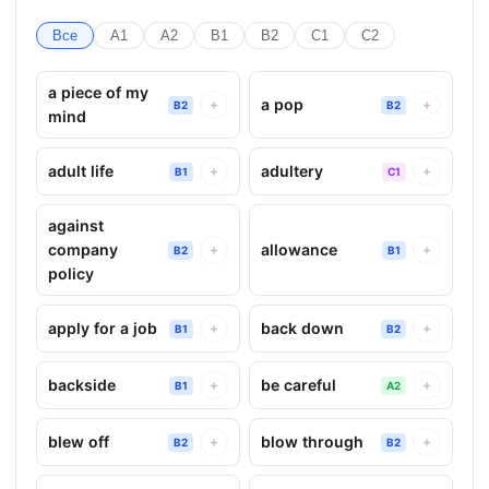
Все
A1
A2
B1
B2
C1
C2
a piece of my
a pop
+
+
B2
B2
mind
adult life
adultery
+
+
B1
C1
against
company
allowance
+
+
B2
B1
policy
apply for a job
back down
+
+
B1
B2
backside
be careful
+
+
B1
A2
blew off
blow through
+
+
B2
B2