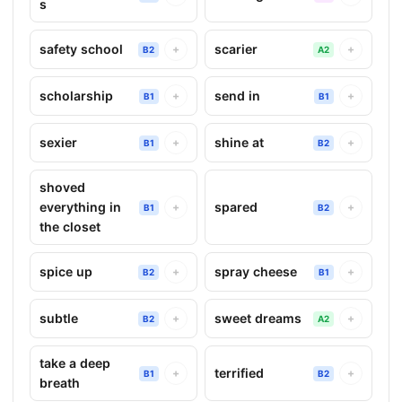
s
safety school
scarier
+
+
B2
A2
scholarship
send in
+
+
B1
B1
sexier
shine at
+
+
B1
B2
shoved
everything in
spared
+
+
B1
B2
the closet
spice up
spray cheese
+
+
B2
B1
subtle
sweet dreams
+
+
B2
A2
take a deep
terrified
+
+
B1
B2
breath