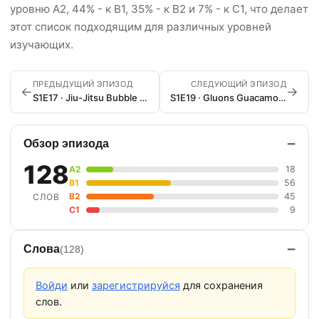
уровню A2, 44% - к B1, 35% - к B2 и 7% - к C1, что делает
этот список подходящим для различных уровней
изучающих.
ПРЕДЫДУЩИЙ ЭПИЗОД
СЛЕДУЮЩИЙ ЭПИЗОД
←
→
S1E17 · Jiu-Jitsu Bubble Wrap and Yoo-Hoo
S1E19 · Gluons Guacamole and the Color Purple
−
Обзор эпизода
128
A2
18
B1
56
B2
45
СЛОВ
C1
9
−
Слова
(128)
Войди
или
зарегистрируйся
для сохранения
слов.