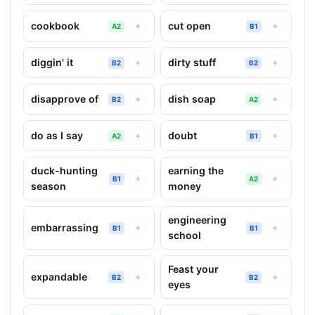
cookbook
cut open
+
+
A2
B1
diggin' it
dirty stuff
+
+
B2
B2
disapprove of
dish soap
+
+
B2
A2
do as I say
doubt
+
+
A2
B1
duck-hunting
earning the
+
+
B1
A2
season
money
engineering
embarrassing
+
+
B1
B1
school
Feast your
expandable
+
+
B2
B2
eyes