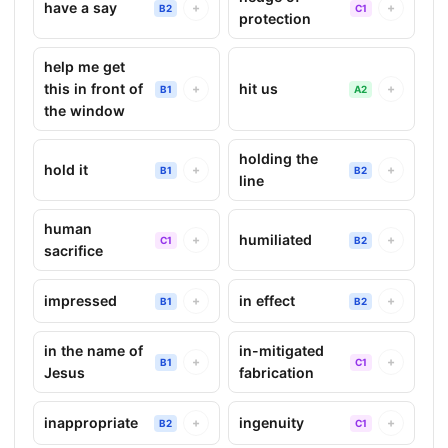
have a say
+
+
B2
C1
protection
help me get
this in front of
hit us
+
+
B1
A2
the window
holding the
hold it
+
+
B1
B2
line
human
humiliated
+
+
C1
B2
sacrifice
impressed
in effect
+
+
B1
B2
in the name of
in-mitigated
+
+
B1
C1
Jesus
fabrication
inappropriate
ingenuity
+
+
B2
C1