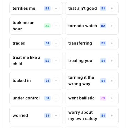
terrifies me
that ain't good
+
+
B2
B1
took me an
tornado watch
+
+
A2
B2
hour
traded
transferring
+
+
B1
B1
treat me like a
treating you
+
+
B2
B1
child
turning it the
tucked in
+
+
B1
B1
wrong way
under control
went ballistic
+
+
B1
C1
worry about
worried
+
+
B1
B1
my own safety