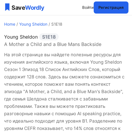
Войти
Регистрация
Home
/
Young Sheldon
/ S1E18
Young Sheldon
S1E18
Young Sheldon Сезон 1 Эп
A Mother a Child and a Blue Mans Backside
На этой странице вы найдете полезные ресурсы для
изучения английского языка, включая Young Sheldon
Сезон 1 Эпизод 18 Список Английских Слов, который
содержит 128 слов. Здесь вы сможете ознакомиться с
чтением, которое поможет вам понять контекст
эпизода "A Mother, a Child, and a Blue Man's Backside",
где семья Шелдона сталкивается с забавными
проблемами. Также вы можете практиковать
разговорные навыки с помощью AI speaking practice,
что идеально подходит для уровня B1. Разделение по
уровням CEFR показывает, что 14% слов относятся к