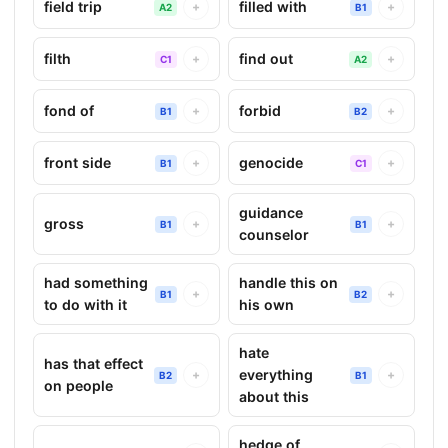
field trip
filled with
+
+
A2
B1
filth
find out
+
+
C1
A2
fond of
forbid
+
+
B1
B2
front side
genocide
+
+
B1
C1
guidance
gross
+
+
B1
B1
counselor
had something
handle this on
+
+
B1
B2
to do with it
his own
hate
has that effect
everything
+
+
B2
B1
on people
about this
hedge of