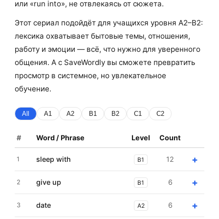
или «run into», не отвлекаясь от сюжета.
Этот сериал подойдёт для учащихся уровня A2–B2:
лексика охватывает бытовые темы, отношения,
работу и эмоции — всё, что нужно для уверенного
общения. А с SaveWordly вы сможете превратить
просмотр в системное, но увлекательное
обучение.
All
A1
A2
B1
B2
C1
C2
#
Word / Phrase
Level
Count
+
sleep with
12
1
B1
+
give up
6
2
B1
+
date
6
3
A2