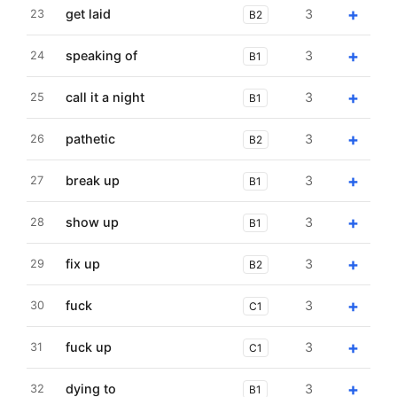
+
get laid
3
23
B2
+
speaking of
3
24
B1
+
call it a night
3
25
B1
+
pathetic
3
26
B2
+
break up
3
27
B1
+
show up
3
28
B1
+
fix up
3
29
B2
+
fuck
3
30
C1
+
fuck up
3
31
C1
+
dying to
3
32
B1