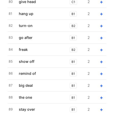
+
give head
2
80
C1
+
hang up
2
81
B1
+
turn-on
2
82
B2
+
go after
2
83
B1
+
freak
2
84
B2
+
show off
2
85
B1
+
remind of
2
86
B1
+
big deal
2
87
B1
+
the one
2
88
B1
+
stay over
2
89
B1