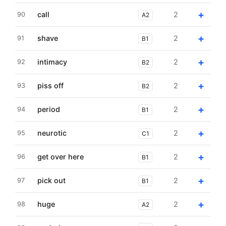
+
call
2
90
A2
+
shave
2
91
B1
+
intimacy
2
92
B2
+
piss off
2
93
B2
+
period
2
94
B1
+
neurotic
2
95
C1
+
get over here
2
96
B1
+
pick out
2
97
B1
+
huge
2
98
A2