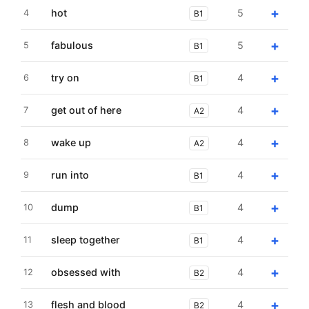
+
hot
5
4
B1
+
fabulous
5
5
B1
+
try on
4
6
B1
+
get out of here
4
7
A2
+
wake up
4
8
A2
+
run into
4
9
B1
+
dump
4
10
B1
+
sleep together
4
11
B1
+
obsessed with
4
12
B2
+
flesh and blood
4
13
B2