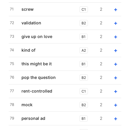
+
screw
2
71
C1
+
validation
2
72
B2
+
give up on love
2
73
B1
+
kind of
2
74
A2
+
this might be it
2
75
B1
+
pop the question
2
76
B2
+
rent-controlled
2
77
C1
+
mock
2
78
B2
+
personal ad
2
79
B1