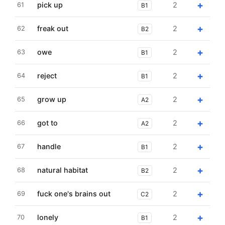
+
pick up
2
61
B1
+
freak out
2
62
B2
+
owe
2
63
B1
+
reject
2
64
B1
+
grow up
2
65
A2
+
got to
2
66
A2
+
handle
2
67
B1
+
natural habitat
2
68
B2
+
fuck one's brains out
2
69
C2
+
lonely
2
70
B1