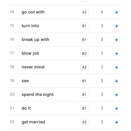
+
go out with
4
14
A2
+
turn into
3
15
B1
+
break up with
3
16
B1
+
blow job
3
17
B2
+
never mind
3
18
A2
+
see
3
19
B1
+
spend the night
3
20
B1
+
do it
3
21
B1
+
get married
3
22
A2