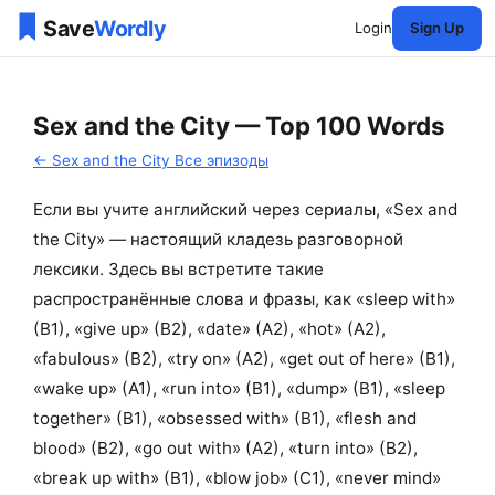
Login
Sign Up
Sex and the City — Top 100 Words
← Sex and the City Все эпизоды
Если вы учите английский через сериалы, «Sex and
the City» — настоящий кладезь разговорной
лексики. Здесь вы встретите такие
распространённые слова и фразы, как «sleep with»
(B1), «give up» (B2), «date» (A2), «hot» (A2),
«fabulous» (B2), «try on» (A2), «get out of here» (B1),
«wake up» (A1), «run into» (B1), «dump» (B1), «sleep
together» (B1), «obsessed with» (B1), «flesh and
blood» (B2), «go out with» (A2), «turn into» (B2),
«break up with» (B1), «blow job» (C1), «never mind»