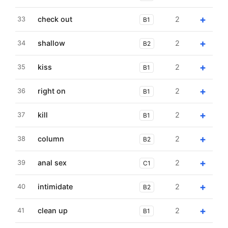
+
check out
2
33
B1
+
shallow
2
34
B2
+
kiss
2
35
B1
+
right on
2
36
B1
+
kill
2
37
B1
+
column
2
38
B2
+
anal sex
2
39
C1
+
intimidate
2
40
B2
+
clean up
2
41
B1