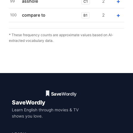
+
asshole
2
99
C1
+
compare to
2
100
B1
* These frequency counts are approximate values based on AI-
extracted vocabulary data.
SaveWordly
Learn English through movies & TV
shows you love.