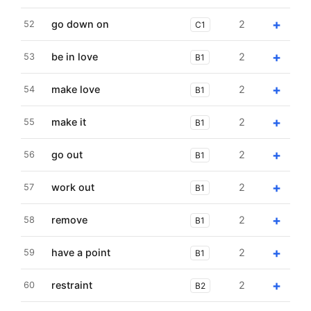
+
go down on
2
52
C1
+
be in love
2
53
B1
+
make love
2
54
B1
+
make it
2
55
B1
+
go out
2
56
B1
+
work out
2
57
B1
+
remove
2
58
B1
+
have a point
2
59
B1
+
restraint
2
60
B2