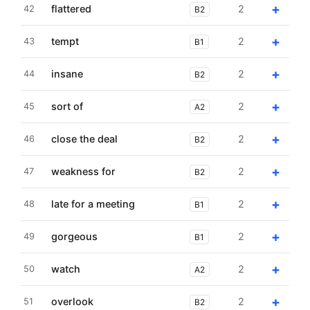
+
flattered
2
42
B2
+
tempt
2
43
B1
+
insane
2
44
B2
+
sort of
2
45
A2
+
close the deal
2
46
B2
+
weakness for
2
47
B2
+
late for a meeting
2
48
B1
+
gorgeous
2
49
B1
+
watch
2
50
A2
+
overlook
2
51
B2