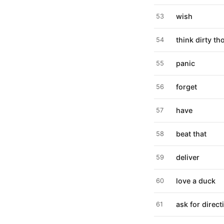
wish
53
think dirty t
54
panic
55
forget
56
have
57
beat that
58
deliver
59
love a duck
60
ask for direct
61