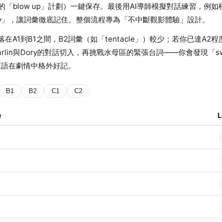
Gill的「blow up」計劃）一鍵保存。最後用AI導師模擬對話練習，例
ck safely」，讓詞彙徹底記住。整個流程專為「不中斷觀影體驗」設計。
在A1到B1之間，B2詞彙（如「tentacle」）較少；若你已達A2
lin與Dory的對話切入，再挑戰水母區的緊張台詞——你會發現「swim
的短語在劇情中格外好記。
B1
B2
C1
C2
e
L