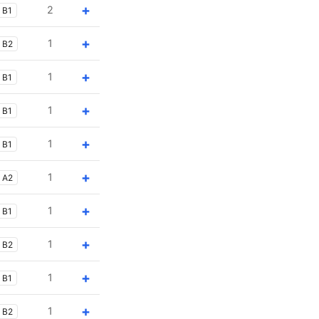
+
2
B1
+
1
B2
+
1
B1
+
1
B1
+
1
B1
+
1
A2
+
1
B1
+
1
B2
+
1
B1
+
1
B2