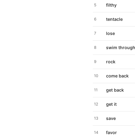
filthy
5
tentacle
6
lose
7
swim throug
8
rock
9
come back
10
get back
11
get it
12
save
13
favor
14