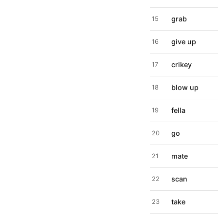
grab
15
give up
16
crikey
17
blow up
18
fella
19
go
20
mate
21
scan
22
take
23