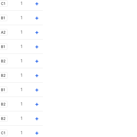
+
1
C1
+
1
B1
+
1
A2
+
1
B1
+
1
B2
+
1
B2
+
1
B1
+
1
B2
+
1
B2
+
1
C1