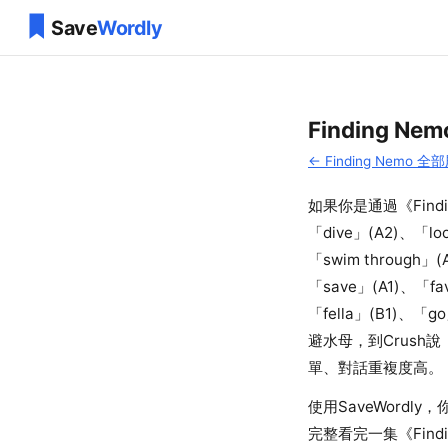
Finding Nem
← Finding Nemo 全
如果你是通過《Find
「dive」(A2)、「loo
「swim through」(
「save」(A1)、「fa
「fella」(B1)、
避水母，到Crush
單、對話重複度高。
使用SaveWord
完整看完一集《Find