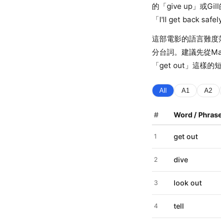
的「give up」或
「I'll get ba
這部電影的語言難度落
分台詞。建議先從Mar
「get out」這樣
All
A1
A2
#
Word / Phras
get out
1
dive
2
look out
3
tell
4