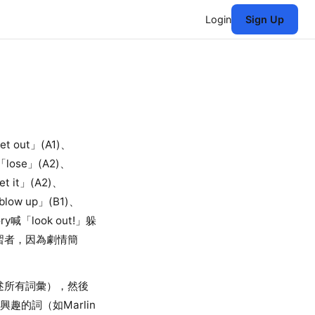
Login
Sign Up
out」(A1)、
、「lose」(A2)、
t it」(A2)、
blow up」(B1)、
喊「look out!」躲
學習者，因為劇情簡
上述所有詞彙），然後
興趣的詞（如Marlin