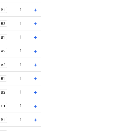
+
1
B1
+
1
B2
+
1
B1
+
1
A2
+
1
A2
+
1
B1
+
1
B2
+
1
C1
+
1
B1