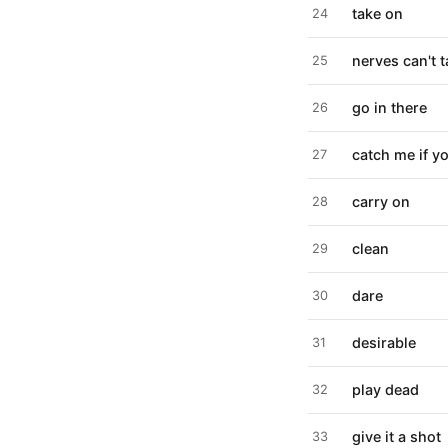
take on
24
nerves can't 
25
go in there
26
catch me if y
27
carry on
28
clean
29
dare
30
desirable
31
play dead
32
give it a shot
33