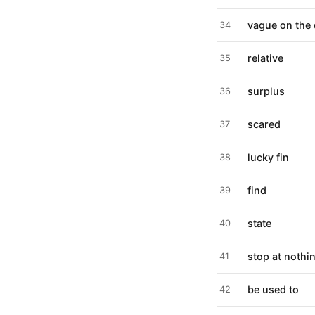
vague on the 
34
relative
35
surplus
36
scared
37
lucky fin
38
find
39
state
40
stop at nothi
41
be used to
42