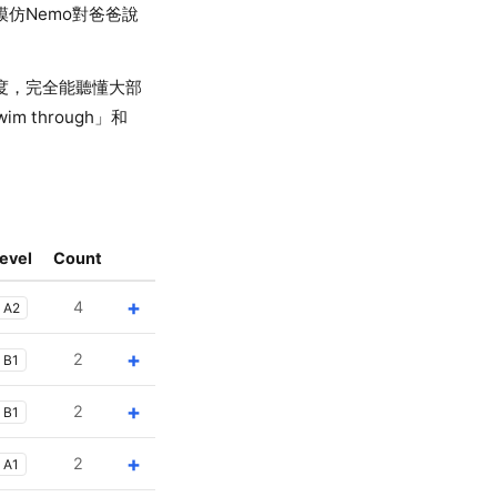
如模仿Nemo對爸爸說
程度，完全能聽懂大部
 through」和
evel
Count
+
4
A2
+
2
B1
+
2
B1
+
2
A1