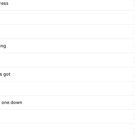
ress
ing
's got
ts one down