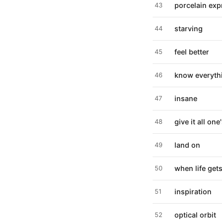
porcelain exp
43
starving
44
feel better
45
know everyth
46
insane
47
give it all one
48
land on
49
when life ge
50
inspiration
51
optical orbit
52