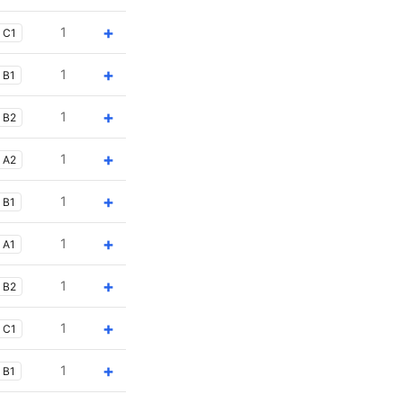
+
1
C1
+
1
B1
+
1
B2
+
1
A2
+
1
B1
+
1
A1
+
1
B2
+
1
C1
+
1
B1