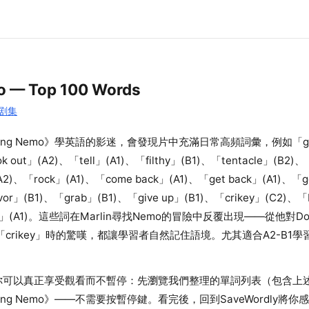
o — Top 100 Words
部剧集
ing Nemo》學英語的影迷，會發現片中充滿日常高頻詞彙，例如「get 
k out」(A2)、「tell」(A1)、「filthy」(B1)、「tentacle」(B2)
A2)、「rock」(A1)、「come back」(A1)、「get back」(A1)、「ge
vor」(B1)、「grab」(B1)、「give up」(B1)、「crikey」(C2)、「
「go」(A1)。這些詞在Marlin尋找Nemo的冒險中反覆出現——從他對Dory
說「crikey」時的驚嘆，都讓學習者自然記住語境。尤其適合A2-B1
ly，你可以真正享受觀看而不暫停：先瀏覽我們整理的單詞列表（包含
ing Nemo》——不需要按暫停鍵。看完後，回到SaveWordly將你感